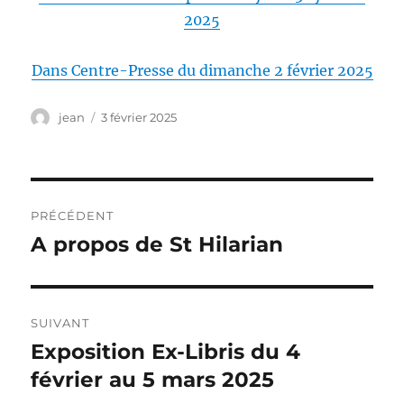
2025
Dans Centre-Presse du dimanche 2 février 2025
Auteur
Publié
jean
3 février 2025
le
Navigation
PRÉCÉDENT
de
A propos de St Hilarian
Publication
précédente :
l’article
SUIVANT
Exposition Ex-Libris du 4
Publication
suivante :
février au 5 mars 2025