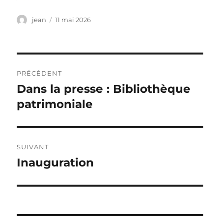
Auteur
Publié
jean
11 mai 2026
le
Navigation
PRÉCÉDENT
de
Dans la presse : Bibliothèque
Publication
précédente :
patrimoniale
l’article
SUIVANT
Inauguration
Publication
suivante :