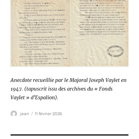
Anecdote recueillie par le Majoral Joseph Vaylet en
1947. (tapuscrit issu des archives du « Fonds
Vaylet » d’Espalion).
Auteur
Publié
jean
11 février 2026
le