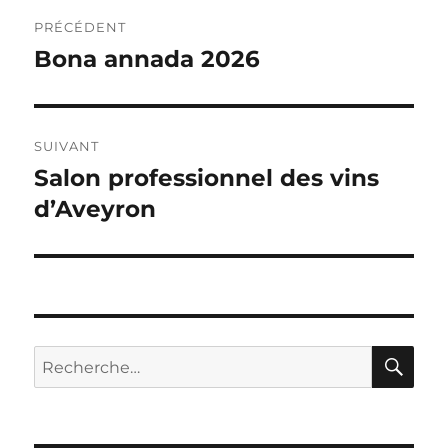
Navigation
PRÉCÉDENT
de
Bona annada 2026
Publication
précédente :
l’article
SUIVANT
Salon professionnel des vins
Publication
suivante :
d’Aveyron
RE
Recherche
pour :