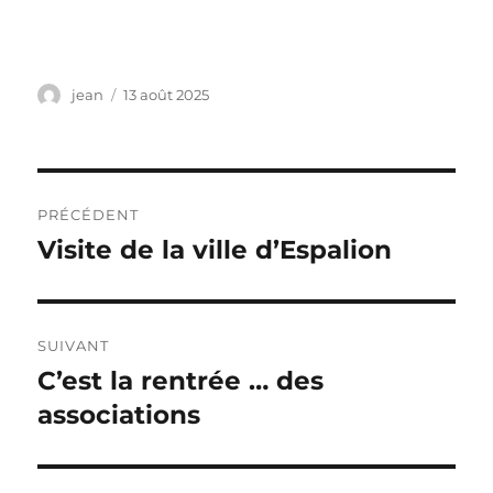
Auteur
Publié
jean
13 août 2025
le
Navigation
PRÉCÉDENT
de
Visite de la ville d’Espalion
Publication
précédente :
l’article
SUIVANT
C’est la rentrée … des
Publication
suivante :
associations